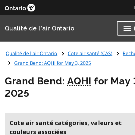
Qualité de l'air Ontario
Qualité de l'air Ontario
Cote air santé (
CAS
)
Rech
Grand Bend:
AQHI
for May 3, 2025
Grand Bend:
AQHI
for May 
2025
Cote air santé catégories, valeurs et
couleurs associées