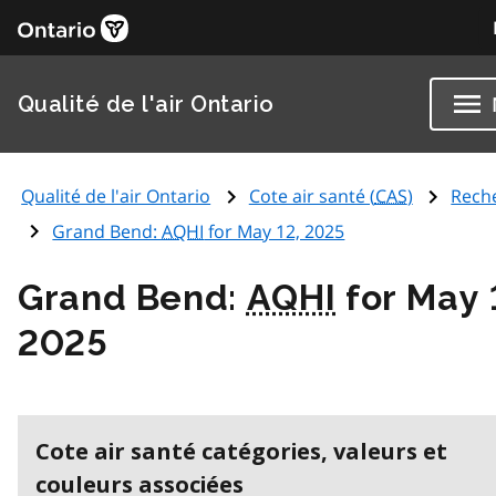
Qualité de l'air Ontario
Qualité de l'air Ontario
Cote air santé (
CAS
)
Rech
Grand Bend:
AQHI
for May 12, 2025
Grand Bend:
AQHI
for May 
2025
Cote air santé catégories, valeurs et
couleurs associées