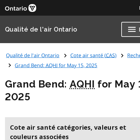
Qualité de l'air Ontario
Qualité de l'air Ontario
Cote air santé (
CAS
)
Rech
Grand Bend:
AQHI
for May 15, 2025
Grand Bend:
AQHI
for May 
2025
Cote air santé catégories, valeurs et
couleurs associées