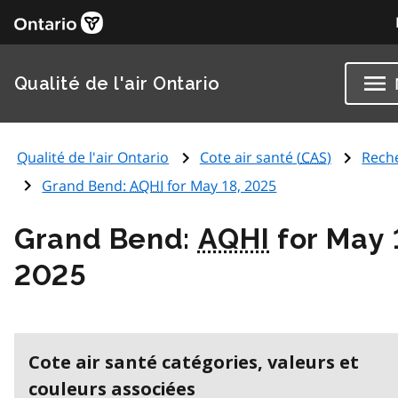
Qualité de l'air Ontario
Qualité de l'air Ontario
Cote air santé (
CAS
)
Rech
Grand Bend:
AQHI
for May 18, 2025
Grand Bend:
AQHI
for May 
2025
Cote air santé catégories, valeurs et
couleurs associées