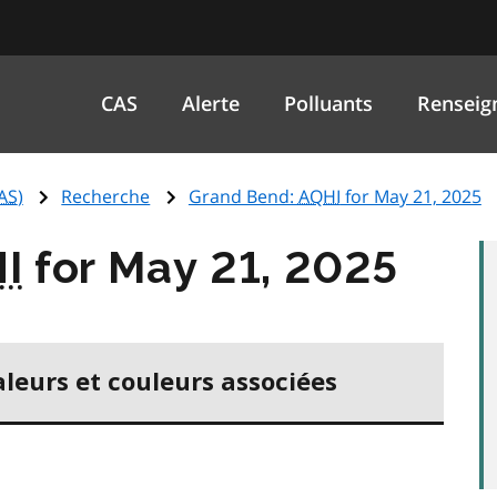
CAS
Alerte
Polluants
Renseig
AS
)
Recherche
Grand Bend:
AQHI
for May 21, 2025
I
for May 21, 2025
aleurs et couleurs associées