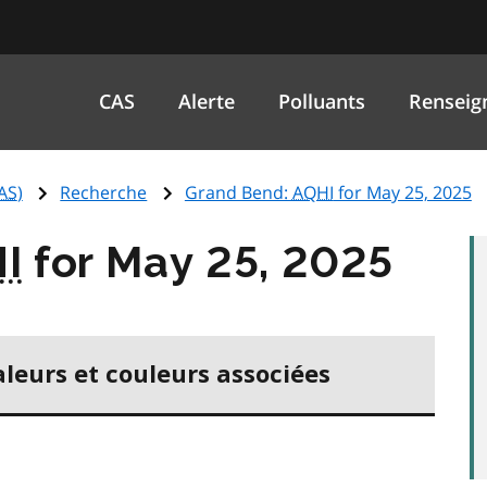
CAS
Alerte
Polluants
Renseig
AS
)
Recherche
Grand Bend:
AQHI
for May 25, 2025
I
for May 25, 2025
aleurs et couleurs associées