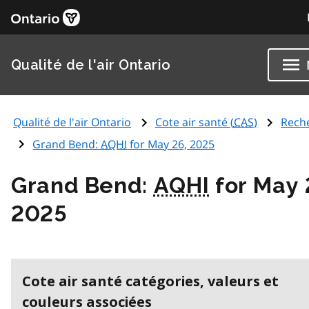
Qualité de l'air Ontario
Qualité de l'air Ontario
Cote air santé (
CAS
)
Rech
Grand Bend:
AQHI
for May 26, 2025
Grand Bend:
AQHI
for May 
2025
Cote air santé catégories, valeurs et
couleurs associées