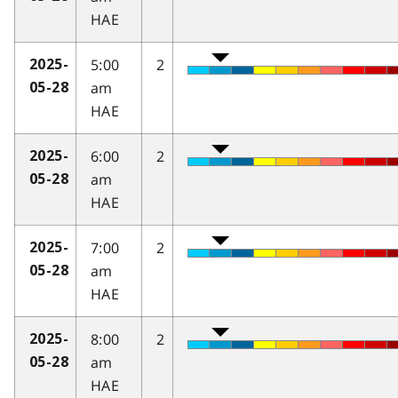
HAE
5:00
2
2025-
am
05-28
HAE
6:00
2
2025-
am
05-28
HAE
7:00
2
2025-
am
05-28
HAE
8:00
2
2025-
am
05-28
HAE