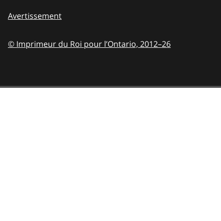
Avertissement
© Imprimeur du Roi pour l’Ontario,
2012–26