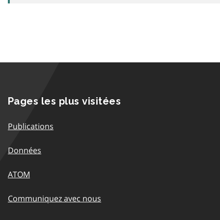
Pages les plus visitées
Publications
Données
ATOM
Communiquez avec nous