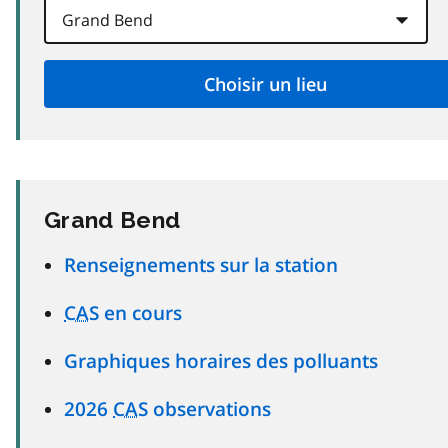
Grand Bend
Renseignements sur la station
CAS
en cours
Graphiques horaires des polluants
2026
CAS
observations