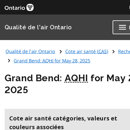
Qualité de l'air Ontario
Qualité de l'air Ontario
Cote air santé (
CAS
)
Rech
Grand Bend:
AQHI
for May 28, 2025
Grand Bend:
AQHI
for May 
2025
Cote air santé catégories, valeurs et
couleurs associées