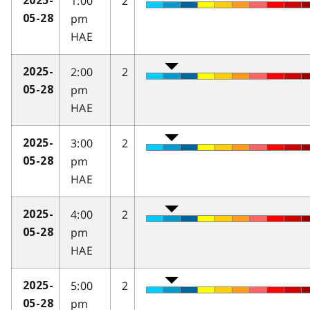
1:00
2
2025-
pm
05-28
HAE
2:00
2
2025-
pm
05-28
HAE
3:00
2
2025-
pm
05-28
HAE
4:00
2
2025-
pm
05-28
HAE
5:00
2
2025-
pm
05-28