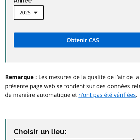
Anneé
Les mesures de la qualité de l’air de la
Remarque :
présente page web se fondent sur des données rel
de manière automatique et
n’ont pas été vérifiées
.
Choisir un lieu: