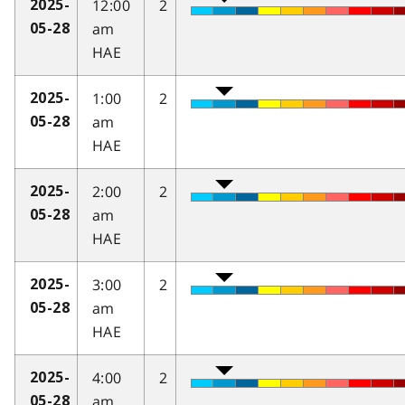
12:00
2
2025-
am
05-28
HAE
1:00
2
2025-
am
05-28
HAE
2:00
2
2025-
am
05-28
HAE
3:00
2
2025-
am
05-28
HAE
4:00
2
2025-
am
05-28