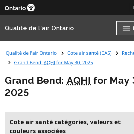
Qualité de l'air Ontario
Qualité de l'air Ontario
Cote air santé (
CAS
)
Rech
Grand Bend:
AQHI
for May 30, 2025
Grand Bend:
AQHI
for May 
2025
Cote air santé catégories, valeurs et
couleurs associées