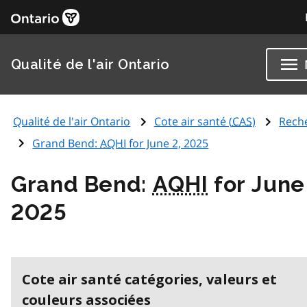
Qualité de l'air Ontario
Qualité de l'air Ontario
Cote air santé (
CAS
)
Rech
Grand Bend:
AQHI
for June 2, 2025
Grand Bend:
AQHI
for June
2025
Cote air santé catégories, valeurs et
couleurs associées