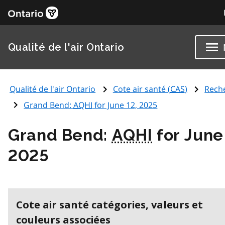
Qualité de l'air Ontario
Qualité de l'air Ontario
Cote air santé (
CAS
)
Rech
Grand Bend:
AQHI
for June 12, 2025
Grand Bend:
AQHI
for June
2025
Cote air santé catégories, valeurs et
couleurs associées