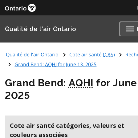
Qualité de l'air Ontario
Qualité de l'air Ontario
Cote air santé (
CAS
)
Rech
Grand Bend:
AQHI
for June 13, 2025
Grand Bend:
AQHI
for June
2025
Cote air santé catégories, valeurs et
couleurs associées