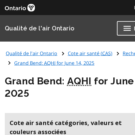
Qualité de l'air Ontario
Qualité de l'air Ontario
Cote air santé (
CAS
)
Rech
Grand Bend:
AQHI
for June 14, 2025
Grand Bend:
AQHI
for June
2025
Cote air santé catégories, valeurs et
couleurs associées