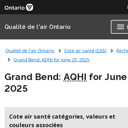
Qualité de l'air Ontario
Qualité de l'air Ontario
Cote air santé (
CAS
)
Rech
Grand Bend:
AQHI
for June 25, 2025
Grand Bend:
AQHI
for June
2025
Cote air santé catégories, valeurs et
couleurs associées