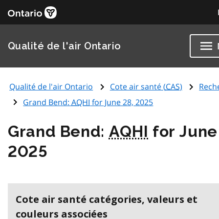
Qualité de l'air Ontario
Qualité de l'air Ontario
Cote air santé (
CAS
)
Rech
Grand Bend:
AQHI
for June 28, 2025
Grand Bend:
AQHI
for June
2025
Cote air santé catégories, valeurs et
couleurs associées