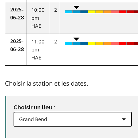
10:00
2
2025-
pm
06-28
HAE
11:00
2
2025-
pm
06-28
HAE
Choisir la station et les dates.
Choisir un lieu :