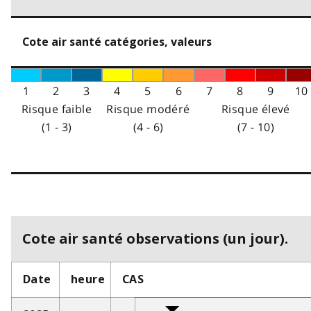
Cote air santé catégories, valeurs
1
2
3
4
5
6
7
8
9
10
Risque faible
Risque modéré
Risque élevé
(1 - 3)
(4 - 6)
(7 - 10)
Cote air santé observations (un jour).
Date
heure
CAS