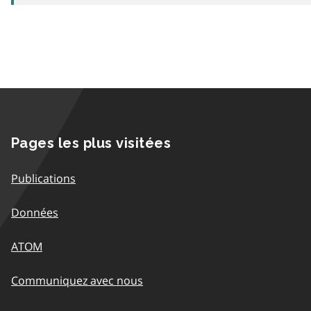
Pages les plus visitées
Publications
Données
ATOM
Communiquez avec nous