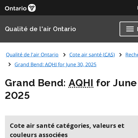
Qualité de l'air Ontario
Qualité de l'air Ontario
Cote air santé (
CAS
)
Rech
Grand Bend:
AQHI
for June 30, 2025
Grand Bend:
AQHI
for June
2025
Cote air santé catégories, valeurs et
couleurs associées