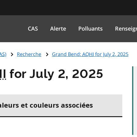
CAS
Alerte
Polluants
Renseig
AS
)
Recherche
Grand Bend:
AQHI
for July 2, 2025
I
for July 2, 2025
aleurs et couleurs associées