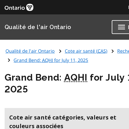
Qualité de l'air Ontario
Qualité de l'air Ontario
Cote air santé (
CAS
)
Rech
Grand Bend:
AQHI
for July 11, 2025
Grand Bend:
AQHI
for July 
2025
Cote air santé catégories, valeurs et
couleurs associées