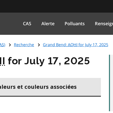
CAS
Alerte
Polluants
Renseig
AS
)
Recherche
Grand Bend:
AQHI
for July 17, 2025
I
for July 17, 2025
aleurs et couleurs associées