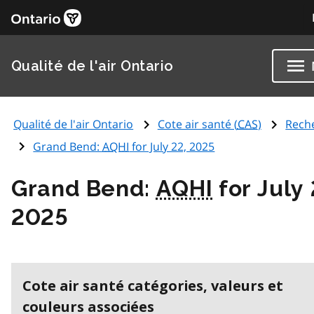
Qualité de l'air Ontario
Qualité de l'air Ontario
Cote air santé (
CAS
)
Rech
Grand Bend:
AQHI
for July 22, 2025
Grand Bend:
AQHI
for July 
2025
Cote air santé catégories, valeurs et
couleurs associées