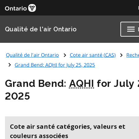
Qualité de l'air Ontario
Qualité de l'air Ontario
Cote air santé (
CAS
)
Rech
Grand Bend:
AQHI
for July 25, 2025
Grand Bend:
AQHI
for July 
2025
Cote air santé catégories, valeurs et
couleurs associées