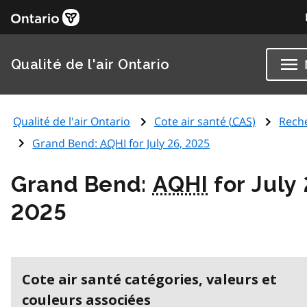
Qualité de l'air Ontario
Qualité de l'air Ontario
Cote air santé (
CAS
)
Rech
Grand Bend:
AQHI
for July 26, 2025
Grand Bend:
AQHI
for July 
2025
Cote air santé catégories, valeurs et
couleurs associées