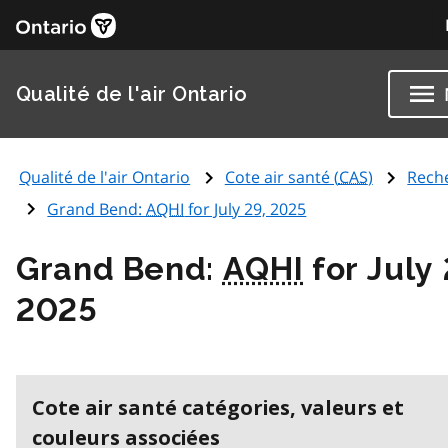
Qualité de l'air Ontario
Qualité de l'air Ontario
Cote air santé (
CAS
)
Rech
Grand Bend:
AQHI
for July 29, 2025
Grand Bend:
AQHI
for July 
2025
Cote air santé catégories, valeurs et
couleurs associées