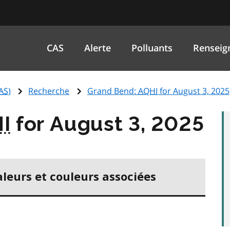
CAS
Alerte
Polluants
Renseig
AS
)
Recherche
Grand Bend:
AQHI
for August 3, 2025
I
for August 3, 2025
aleurs et couleurs associées