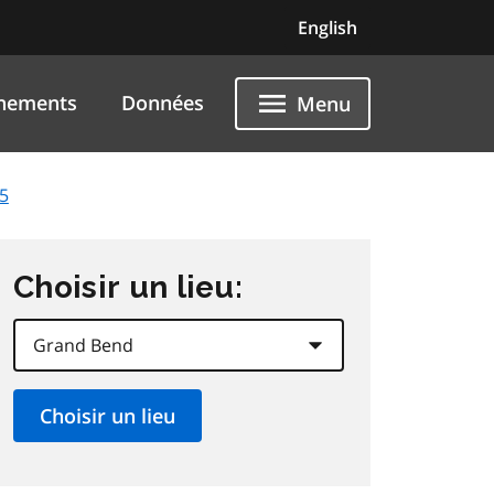
English
nements
Données
Menu
25
Choisir un lieu: