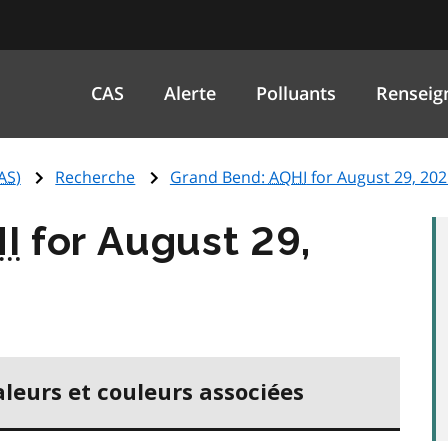
CAS
Alerte
Polluants
Renseig
AS
)
Recherche
Grand Bend:
AQHI
for August 29, 20
I
for August 29,
aleurs et couleurs associées