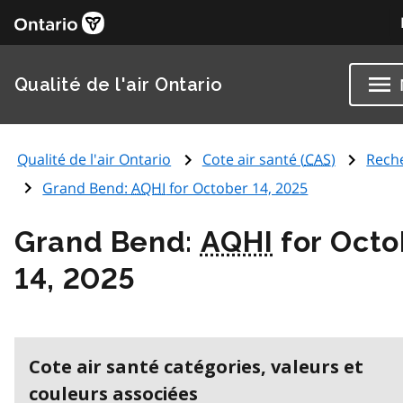
Qualité de l'air Ontario
Qualité de l'air Ontario
Cote air santé (
CAS
)
Rech
Grand Bend:
AQHI
for October 14, 2025
Grand Bend:
AQHI
for Octo
14, 2025
Cote air santé catégories, valeurs et
couleurs associées