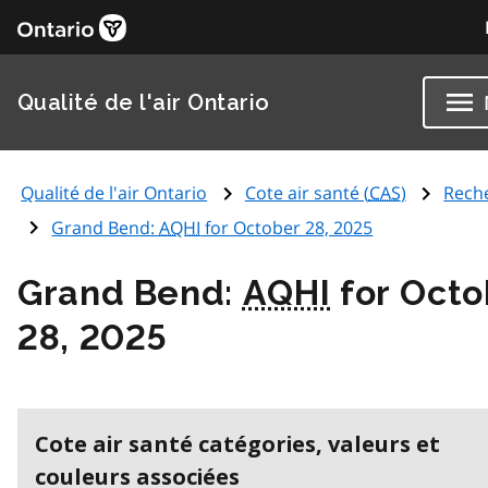
Qualité de l'air Ontario
Qualité de l'air Ontario
Cote air santé (
CAS
)
Rech
Grand Bend:
AQHI
for October 28, 2025
Grand Bend:
AQHI
for Octo
28, 2025
Cote air santé catégories, valeurs et
couleurs associées