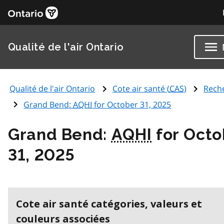
Qualité de l'air Ontario
Qualité de l'air Ontario
Cote air santé (
CAS
)
Rech
Grand Bend:
AQHI
for October 31, 2025
Grand Bend:
AQHI
for Octo
31, 2025
Cote air santé catégories, valeurs et
couleurs associées