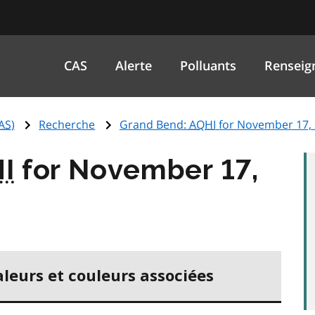
CAS
Alerte
Polluants
Renseig
AS
)
Recherche
Grand Bend:
AQHI
for November 17,
I
for November 17,
aleurs et couleurs associées