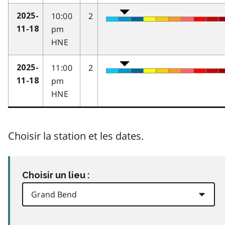
10:00
2
2025-
pm
11-18
HNE
11:00
2
2025-
pm
11-18
HNE
Choisir la station et les dates.
Choisir un lieu :