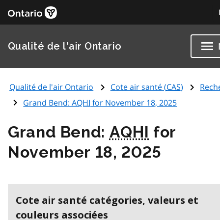
Qualité de l'air Ontario
Qualité de l'air Ontario
Cote air santé (
CAS
)
Rech
Grand Bend:
AQHI
for November 18, 2025
Grand Bend:
AQHI
for
November 18, 2025
Cote air santé catégories, valeurs et
couleurs associées