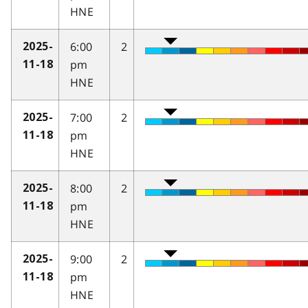
HNE
6:00
2
2025-
pm
11-18
HNE
7:00
2
2025-
pm
11-18
HNE
8:00
2
2025-
pm
11-18
HNE
9:00
2
2025-
pm
11-18
HNE