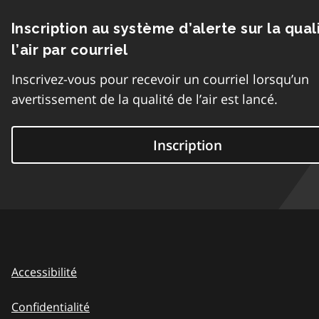
Inscription au système d’alerte sur la qual
l’air par courriel
Inscrivez-vous pour recevoir un courriel lorsqu’un
avertissement de la qualité de l’air est lancé.
Inscription
Accessibilité
Confidentialité