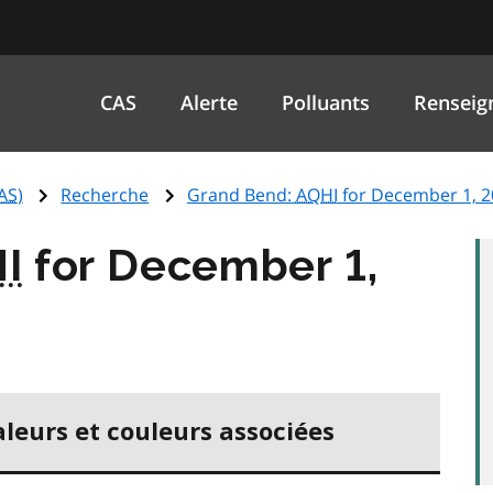
CAS
Alerte
Polluants
Renseig
AS
)
Recherche
Grand Bend:
AQHI
for December 1, 2
I
for December 1,
aleurs et couleurs associées