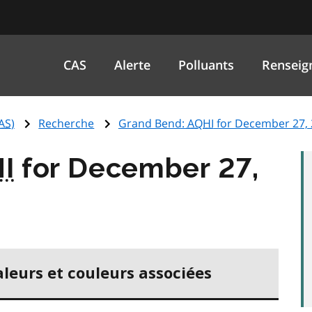
CAS
Alerte
Polluants
Renseig
AS
)
Recherche
Grand Bend:
AQHI
for December 27,
I
for December 27,
aleurs et couleurs associées