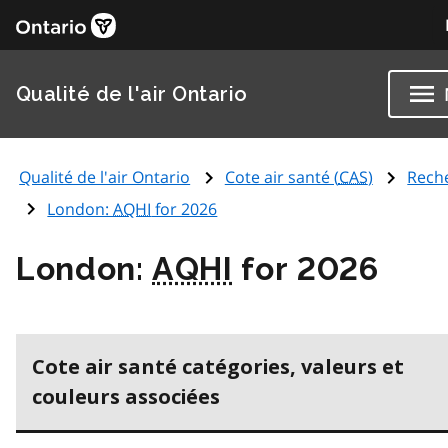
Qualité de l'air Ontario
Qualité de l'air Ontario
Cote air santé (
CAS
)
Rech
London:
AQHI
for 2026
London:
AQHI
for 2026
Cote air santé catégories, valeurs et
couleurs associées