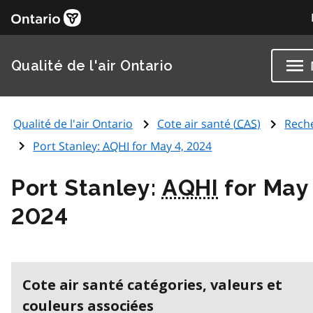
Qualité de l'air Ontario
Qualité de l'air Ontario
Cote air santé (
CAS
)
Rech
Port Stanley:
AQHI
for May 4, 2024
Port Stanley:
AQHI
for May 
2024
Cote air santé catégories, valeurs et
couleurs associées