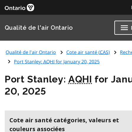
Qualité de l'air Ontario
Qualité de l'air Ontario
Cote air santé (
CAS
)
Rech
Port Stanley:
AQHI
for January 20, 2025
Port Stanley:
AQHI
for Jan
20, 2025
Cote air santé catégories, valeurs et
couleurs associées