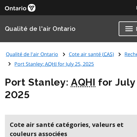
Qualité de l'air Ontario
Qualité de l'air Ontario
Cote air santé (
CAS
)
Rech
Port Stanley:
AQHI
for July 25, 2025
Port Stanley:
AQHI
for July
2025
Cote air santé catégories, valeurs et
couleurs associées