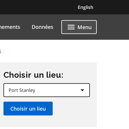
English
nements
Données
Menu
6
Choisir un lieu: