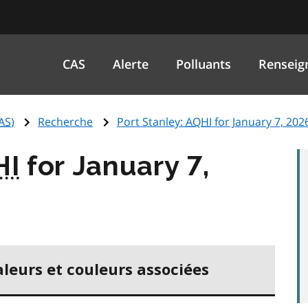
CAS
Alerte
Polluants
Renseig
AS
)
Recherche
Port Stanley:
AQHI
for January 7, 202
HI
for January 7,
aleurs et couleurs associées