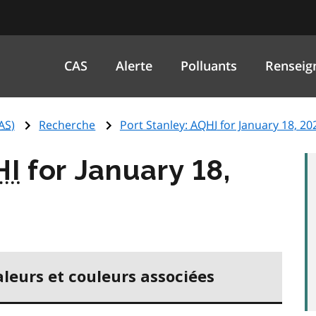
CAS
Alerte
Polluants
Renseig
AS
)
Recherche
Port Stanley:
AQHI
for January 18, 20
HI
for January 18,
aleurs et couleurs associées