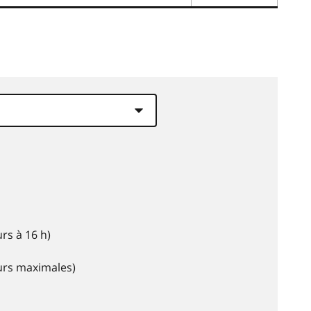
rs à 16 h)
eurs maximales)