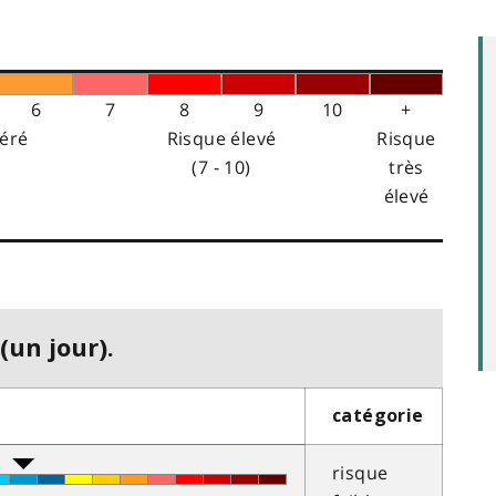
6
7
8
9
10
+
éré
Risque élevé
Risque
(7 - 10)
très
élevé
(un jour).
catégorie
risque