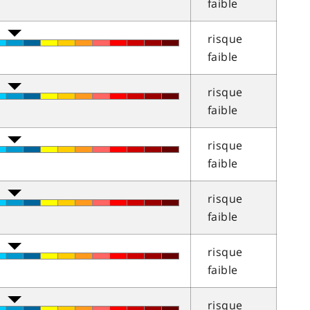
faible
risque
faible
risque
faible
risque
faible
risque
faible
risque
faible
risque