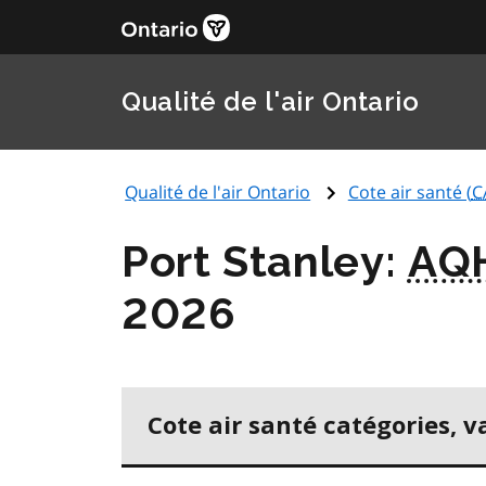
Qualité de l'air Ontario
Qualité de l'air Ontario
Cote air santé (
C
Port Stanley:
AQ
2026
Cote air santé catégories, v