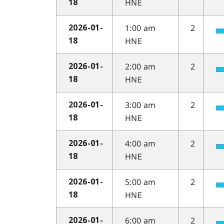
HNE
18
1:00 am
2
2026-01-
HNE
18
2:00 am
2
2026-01-
HNE
18
3:00 am
2
2026-01-
HNE
18
4:00 am
2
2026-01-
HNE
18
5:00 am
2
2026-01-
HNE
18
6:00 am
2
2026-01-