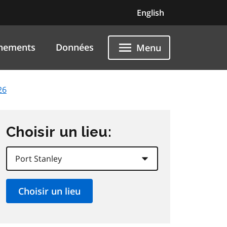
English
nements
Données
Menu
26
Choisir un lieu: