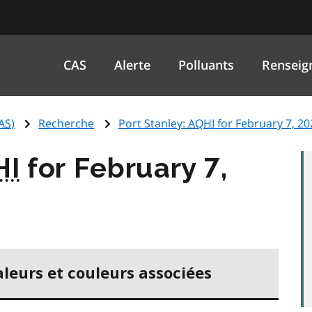
CAS
Alerte
Polluants
Renseig
AS
)
Recherche
Port Stanley:
AQHI
for February 7, 20
HI
for February 7,
aleurs et couleurs associées