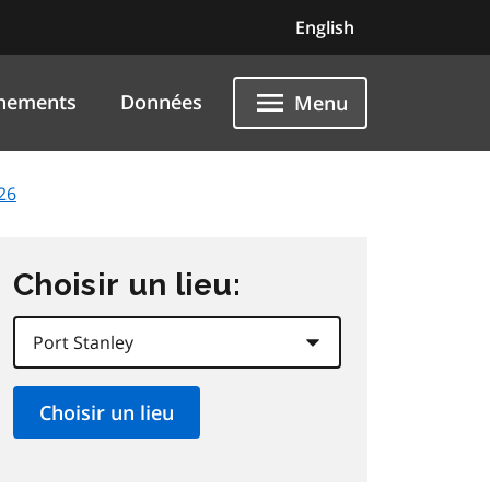
English
nements
Données
Menu
26
Choisir un lieu: