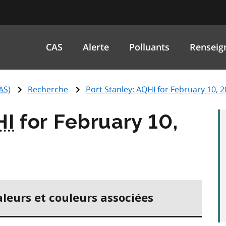
CAS
Alerte
Polluants
Renseig
AS
)
Recherche
Port Stanley:
AQHI
for February 10, 
HI
for February 10,
aleurs et couleurs associées