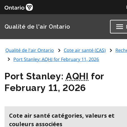
Qualité de l'air Ontario
Qualité de l'air Ontario
Cote air santé (
CAS
)
Rech
Port Stanley:
AQHI
for February 11, 2026
Port Stanley:
AQHI
for
February 11, 2026
Cote air santé catégories, valeurs et
couleurs associées