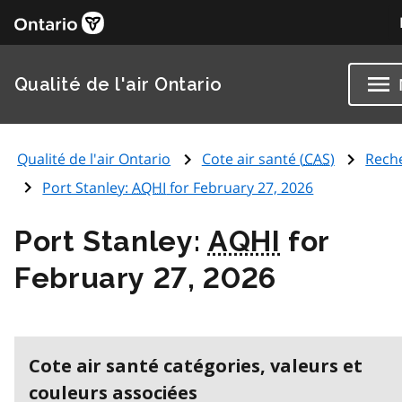
Qualité de l'air Ontario
Qualité de l'air Ontario
Cote air santé (
CAS
)
Rech
Port Stanley:
AQHI
for February 27, 2026
Port Stanley:
AQHI
for
February 27, 2026
Cote air santé catégories, valeurs et
couleurs associées