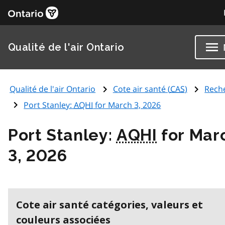
Qualité de l'air Ontario
Qualité de l'air Ontario
Cote air santé (
CAS
)
Rech
Port Stanley:
AQHI
for March 3, 2026
Port Stanley:
AQHI
for Mar
3, 2026
Cote air santé catégories, valeurs et
couleurs associées