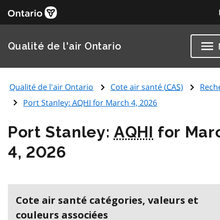
Qualité de l'air Ontario
Qualité de l'air Ontario
Cote air santé (
CAS
)
Rech
Port Stanley:
AQHI
for March 4, 2026
Port Stanley:
AQHI
for Mar
4, 2026
Cote air santé catégories, valeurs et
couleurs associées