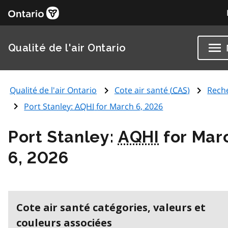
Qualité de l'air Ontario
Qualité de l'air Ontario
Cote air santé (
CAS
)
Rech
Port Stanley:
AQHI
for March 6, 2026
Port Stanley:
AQHI
for Mar
6, 2026
Cote air santé catégories, valeurs et
couleurs associées