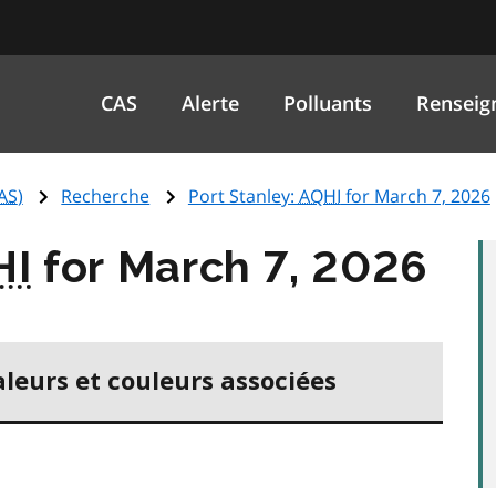
CAS
Alerte
Polluants
Renseig
AS
)
Recherche
Port Stanley:
AQHI
for March 7, 2026
HI
for March 7, 2026
aleurs et couleurs associées