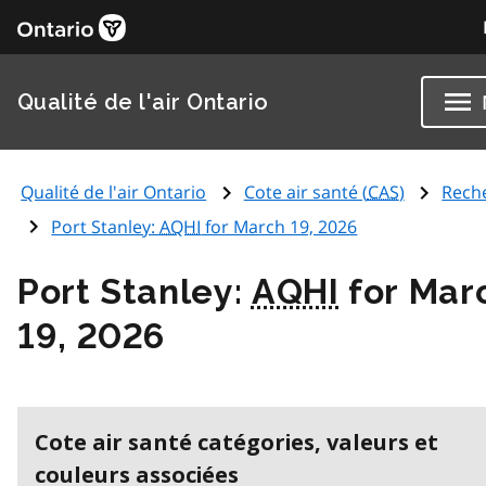
Qualité de l'air Ontario
Qualité de l'air Ontario
Cote air santé (
CAS
)
Rech
Port Stanley:
AQHI
for March 19, 2026
Port Stanley:
AQHI
for Mar
19, 2026
Cote air santé catégories, valeurs et
couleurs associées