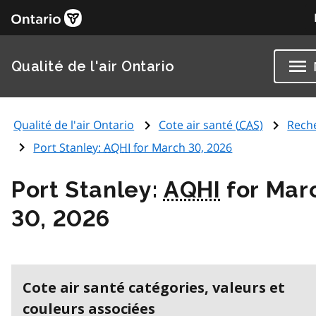
Qualité de l'air Ontario
Qualité de l'air Ontario
Cote air santé (
CAS
)
Rech
Port Stanley:
AQHI
for March 30, 2026
Port Stanley:
AQHI
for Mar
30, 2026
Cote air santé catégories, valeurs et
couleurs associées