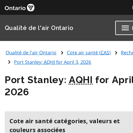
Qualité de l'air Ontario
Qualité de l'air Ontario
Cote air santé (
CAS
)
Rech
Port Stanley:
AQHI
for April 3, 2026
Port Stanley:
AQHI
for April
2026
Cote air santé catégories, valeurs et
couleurs associées