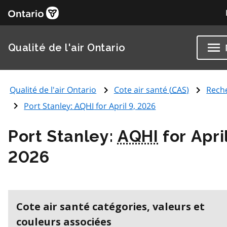
Qualité de l'air Ontario
Qualité de l'air Ontario
Cote air santé (
CAS
)
Rech
Port Stanley:
AQHI
for April 9, 2026
Port Stanley:
AQHI
for April
2026
Cote air santé catégories, valeurs et
couleurs associées